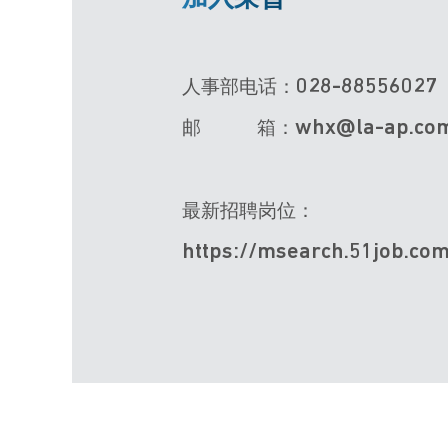
028-88556027
人事部电话：
whx@la-ap.co
邮
箱：
最新招聘岗位：
https://msearch.51job.com