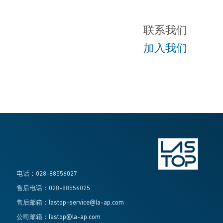
联系我们
加入我们
电话：028-88556027
售后电话：028-88556025
售后邮箱：lastop-service@la-ap.com
公司邮箱：lastop@la-ap.com