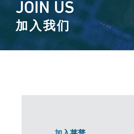
JOIN US
加入我们
加入莱普