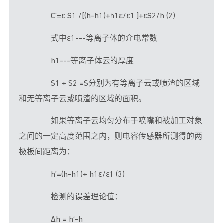
　　C‘=ε S1 /[(h-h1)+h1ε/ε1 ]+εS2/h (2)
　　式中ε1---等离子体的介电常数
　　h1---等离子体云的厚度
　　S1 + S2 =S分别为有等离子云或喷渣的区域
和无等离子云或喷渣的区域的面积。
　　如果等离子云均匀分布于喷嘴和被加工对象
之间的一定高度范围之内，则电容传感器所测得的两
极板间距离为：
　　h’=(h-h1)+ h1ε/ε1 (3)
　　检测的误差理论值：
　　Δh = h‘-h